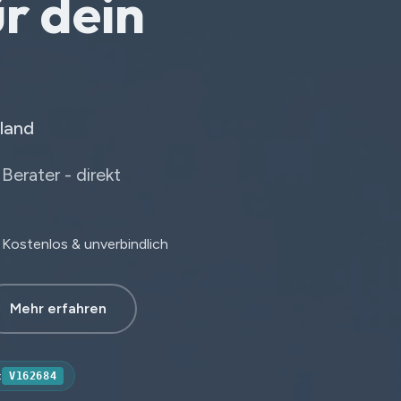
r dein
land
erater - direkt
Kostenlos & unverbindlich
Mehr erfahren
:
V162684