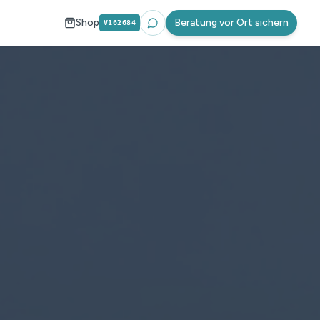
Shop
Beratung vor Ort sichern
V162684